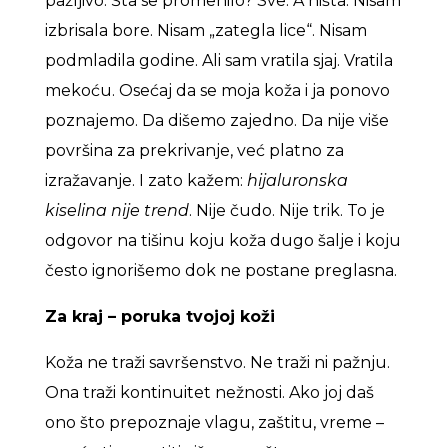
pažljivo. Šta se promenilo? Sve. A ništa. Nisam
izbrisala bore. Nisam „zategla lice“. Nisam
podmladila godine. Ali sam vratila sjaj. Vratila
mekoću. Osećaj da se moja koža i ja ponovo
poznajemo. Da dišemo zajedno. Da nije više
površina za prekrivanje, već platno za
izražavanje. I zato kažem:
hijaluronska
kiselina nije trend
. Nije čudo. Nije trik. To je
odgovor na tišinu koju koža dugo šalje i koju
često ignorišemo dok ne postane preglasna.
Za kraj – poruka tvojoj koži
Koža ne traži savršenstvo. Ne traži ni pažnju.
Ona traži kontinuitet nežnosti. Ako joj daš
ono što prepoznaje vlagu, zaštitu, vreme –