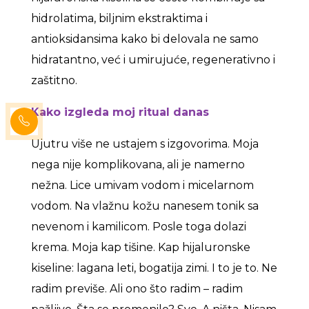
hidrolatima, biljnim ekstraktima i
antioksidansima kako bi delovala ne samo
hidratantno, već i umirujuće, regenerativno i
zaštitno.
Kako izgleda moj ritual danas
Ujutru više ne ustajem s izgovorima. Moja
nega nije komplikovana, ali je namerno
nežna. Lice umivam vodom i micelarnom
vodom. Na vlažnu kožu nanesem tonik sa
nevenom i kamilicom. Posle toga dolazi
krema. Moja kap tišine. Kap hijaluronske
kiseline: lagana leti, bogatija zimi. I to je to. Ne
radim previše. Ali ono što radim – radim