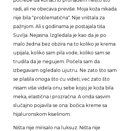
potrebe da konačno pronađem nešto što
radi, ali ne obećava previše. Moja koža nikada
nije bila "problematična". Nije vrištala za
pažnjom. Ali s godinama je postajala tiša.
Suvlja. Nejasna. Izgledala je kao da je po
malo žedna bez obzira na to koliko je krema
upijala, koliko sam pila vode, koliko sam se
trudila da je negujem. Počela sam da
izbegavam ogledalo ujutru. Ne zato što sam
se plašila onoga što ću videti, već zato što
nisam više videla onu sebe kojoj je koža bila
meka, elastična i prozračna. A onda sasvim
slučajno pojavila se ona: bočica kreme sa
hijaluronskom kiselinom.
Ništa nije mirisalo na luksuz. Ništa nije