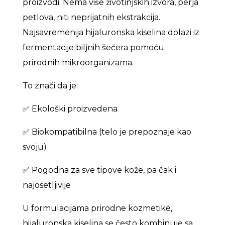
proizvodi. Nema više životinjskih izvora, perja
petlova, niti neprijatnih ekstrakcija.
Najsavremenija hijaluronska kiselina dolazi iz
fermentacije biljnih šećera pomoću
prirodnih mikroorganizama.
To znači da je:
✅ Ekološki proizvedena
✅ Biokompatibilna (telo je prepoznaje kao
svoju)
✅ Pogodna za sve tipove kože, pa čak i
najosetljivije
U formulacijama prirodne kozmetike,
hijaluronska kiselina se često kombinuje sa