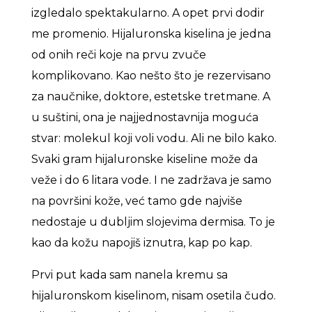
izgledalo spektakularno. A opet prvi dodir
me promenio. Hijaluronska kiselina je jedna
od onih reči koje na prvu zvuče
komplikovano. Kao nešto što je rezervisano
za naučnike, doktore, estetske tretmane. A
u suštini, ona je najjednostavnija moguća
stvar: molekul koji voli vodu. Ali ne bilo kako.
Svaki gram hijaluronske kiseline može da
veže i do 6 litara vode. I ne zadržava je samo
na površini kože, već tamo gde najviše
nedostaje u dubljim slojevima dermisa. To je
kao da kožu napojiš iznutra, kap po kap.
Prvi put kada sam nanela kremu sa
hijaluronskom kiselinom, nisam osetila čudo.