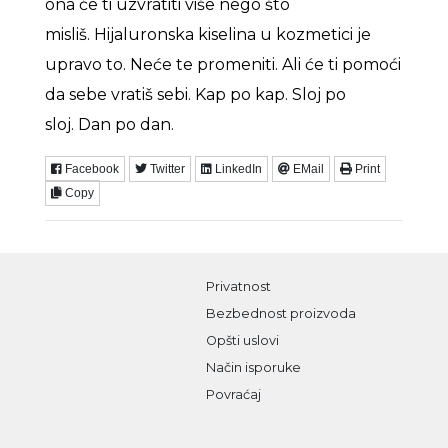
ona će ti uzvratiti više nego što
misliš. Hijaluronska kiselina u kozmetici je
upravo to. Neće te promeniti. Ali će ti pomoći
da sebe vratiš sebi. Kap po kap. Sloj po
sloj. Dan po dan.
Facebook
Twitter
LinkedIn
EMail
Print
Copy
Privatnost
Bezbednost proizvoda
Opšti uslovi
Način isporuke
Povraćaj