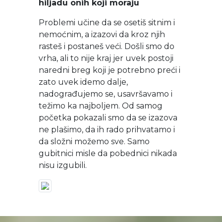
hiljadu onih koji moraju
Problemi učine da se osetiš sitnim i
nemoćnim, a izazovi da kroz njih
rasteš i postaneš veći. Došli smo do
vrha, ali to nije kraj jer uvek postoji
naredni breg koji je potrebno preći i
zato uvek idemo dalje,
nadograđujemo se, usavršavamo i
težimo ka najboljem. Od samog
početka pokazali smo da se izazova
ne plašimo, da ih rado prihvatamo i
da složni možemo sve. Samo
gubitnici misle da pobednici nikada
nisu izgubili.