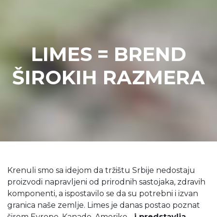
LIMES = BREND
ŠIROKIH RAZMERA
Krenuli smo sa idejom da tržištu Srbije nedostaju
proizvodi napravljeni od prirodnih sastojaka, zdravih
komponenti, a ispostavilo se da su potrebni i izvan
granica naše zemlje. Limes je danas postao poznat
širom Evrope, Kanade, Amerike...
i predstavlja