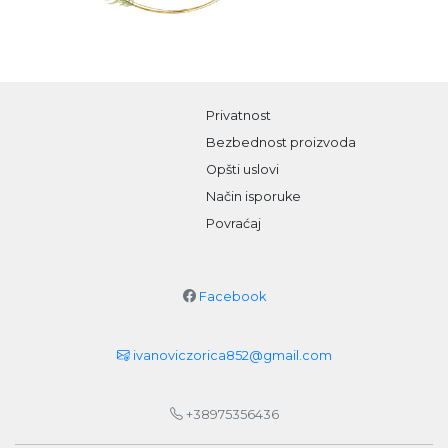
Privatnost
Bezbednost proizvoda
Opšti uslovi
Način isporuke
Povraćaj
Facebook
ivanoviczorica852@gmail.com
+38975356436