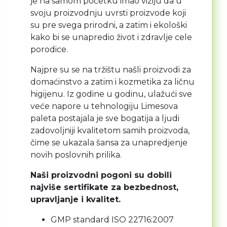
je na samom početku imao viziju da u
svoju proizvodnju uvrsti proizvode koji
su pre svega prirodni, a zatim i ekološki
kako bi se unapredio život i zdravlje cele
porodice.
Najpre su se na tržištu našli proizvodi za
domaćinstvo a zatim i kozmetika za ličnu
higijenu. Iz godine u godinu, ulažući sve
veće napore u tehnologiju Limesova
paleta postajala je sve bogatija a ljudi
zadovoljniji kvalitetom samih proizvoda,
čime se ukazala šansa za unapredjenje
novih poslovnih prilika.
Naši proizvodni pogoni su dobili
najviše sertifikate za bezbednost,
upravljanje i kvalitet.
GMP standard ISO 22716:2007