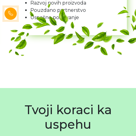
Razvoj novih proizvoda
Pouzdano partnerstvo
Uspešno poslovanje
Tvoji koraci ka
uspehu