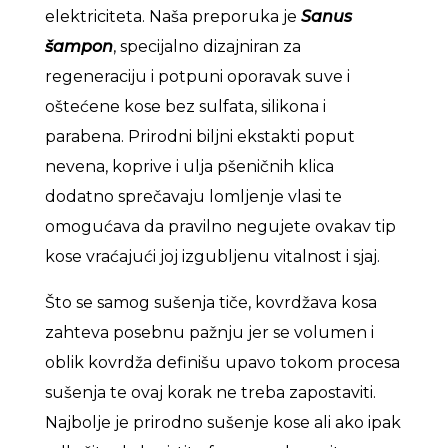
elektriciteta. Naša preporuka je
Sanus
šampon
, specijalno dizajniran za
regeneraciju i potpuni oporavak suve i
oštećene kose bez sulfata, silikona i
parabena. Prirodni biljni ekstakti poput
nevena, koprive i ulja pšeničnih klica
dodatno sprečavaju lomljenje vlasi te
omogućava da pravilno negujete ovakav tip
kose vraćajući joj izgubljenu vitalnost i sjaj.
Što se samog sušenja tiče, kovrdžava kosa
zahteva posebnu pažnju jer se volumen i
oblik kovrdža definišu upavo tokom procesa
sušenja te ovaj korak ne treba zapostaviti.
Najbolje je prirodno sušenje kose ali ako ipak