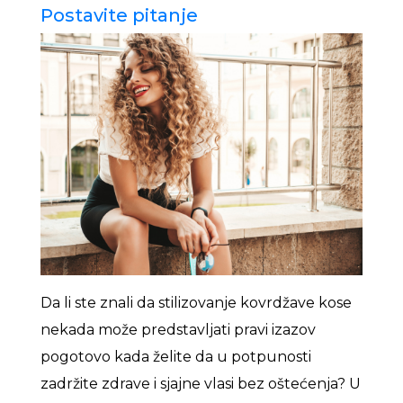
Postavite pitanje
Da li ste znali da stilizovanje kovrdžave kose
nekada može predstavljati pravi izazov
pogotovo kada želite da u potpunosti
zadržite zdrave i sjajne vlasi bez oštećenja? U