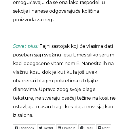
omogućavaju da se ona lako raspodeli u
sekcije i nanese odgovarajuća količina
proizvoda za negu.
Savet plus:
Tajni sastojak koji će vlasima dati
poseban sjaj i svežinu jesu Limes siliko serum
kapi obogaćene vitaminom E. Nanesite ih na
vlažnu kosu dok je kutikula još uvek
otvorena i blagim pokretima utrljajte
dlanovima. Upravo zbog svoje blage
teksture, ne stvaraju osećaj težine na kosi, ne
ostavljaju masan trag i kosi daju novi sjaj kao
iz salona.
Facebook
Twitter
LinkedIn
EMail
Print