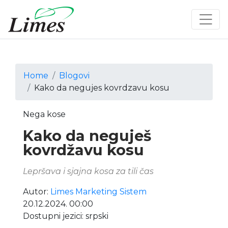
Home
Blogovi
Kako da negujes kovrdzavu kosu
Nega kose
Kako da neguješ
kovrdžavu kosu
Lepršava i sjajna kosa za tili čas
Autor:
Limes Marketing Sistem
20.12.2024. 00:00
Dostupni jezici: srpski