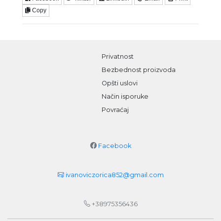
Copy
Privatnost
Bezbednost proizvoda
Opšti uslovi
Način isporuke
Povraćaj
Facebook
ivanoviczorica852@gmail.com
+38975356436