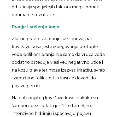
od uticaja spoljašnjih faktora mogu doneti
optimalne rezultate.
Pranje i sušenje kose
Zlatno pravilo za pranje svih tipova, pa i
kovržave kose jeste izbegavanje pretople
vode prilikom pranja. Ne samo da vruća voda
dodatno oštećuje vlasi već negativno utiče i
na kožu glave jer može izazvati iritaciju, svrab
i zapušene folikule što kasnije dovodi do
pojave peruti.
Najbolji prijatelj kovržave kose svakako su
šamponi bez sulfata jer čiste temeljno,
intenzivno hidriraju i spečavaju pojavu