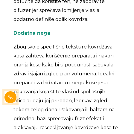
odlučite da koristite fen, ne zaboravite
difuzer jer sprečava lomljenje vlasi a
dodatno definiše oblik kovrdža.
Dodatna nega
Zbog svoje specifične teksture kovrdžava
kosa zahteva korišćenje preparata i nakon
pranja kose kako bi u potpunosti sačuvala
zdrav i sjajan izgled pun volumena. Idealni
preparati za hidrataciju i negu kose jesu
pakovanja koja štite vlasi od spoljašnjih
uticaja i daju joj prirodan, lepršav izgled
tokom celog dana. Pakovanja ili balzam na
prirodnoj bazi sprečavaju frizz efekat i
olakšavaju raščešljavanje kovrdžave kose te