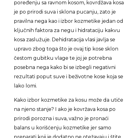
poređenju sa ravnom kosom, kovrdžava kosa
je po prirodi suva i sklona pucanju, zato je
pravilna nega kao i izbor kozmetike jedan od
ključnih faktora za negu i hidrataciju kakvu
kosa zaslužuje. Dehidratacija vlasi javlja se
upravo zbog toga što je ovaj tip kose sklon
čestom gubitku vlage te joj je potrebna
posebna nega kako bi se izbegli negativni
rezultati poput suve i beživotne kose koja se
lako lomi.
Kako izbor kozmetike za kosu može da utiče
na njeno stanje? I ako je kovržava kosa po
prirodi porozna i suva, važno je pronaći
balans u korišćenju kozmetike jer samo
preparati koji je dodatno ne otežavaju i štite