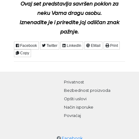
Ovaj set predstavlja savršen poklon za
neku Vama dragu osobu.
Iznenadite je i priredite joj odličan znak
pažnje.
Facebook
Twitter
LinkedIn
EMail
Print
Copy
Privatnost
Bezbednost proizvoda
Opšti uslovi
Način isporuke
Povraćaj
Facebook