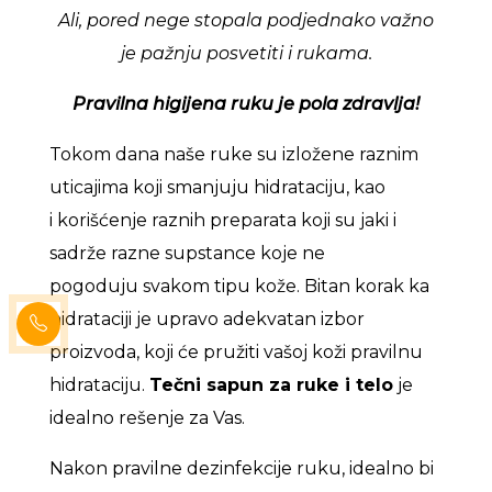
Ali, pored nege stopala podjednako važno
je pažnju posvetiti i rukama.
Pravilna higijena ruku je pola zdravlja!
Tokom dana naše ruke su izložene raznim
uticajima koji smanjuju hidrataciju, kao
i korišćenje raznih preparata koji su jaki i
sadrže razne supstance koje ne
pogoduju svakom tipu kože. Bitan korak ka
hidrataciji je upravo adekvatan izbor
proizvoda, koji će pružiti vašoj koži pravilnu
hidrataciju.
Tečni sapun za ruke i telo
je
idealno rešenje za Vas.
Nakon pravilne dezinfekcije ruku, idealno bi