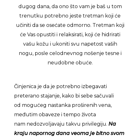
dugog dana, da ono što vam je baš u tom
trenutku potrebno jeste tretman koji će
učiniti da se osećate odmorno. Tretman koji
će Vas opustiti i relaksirati, koji će hidrirati
vašu kožu i ukoniti svu napetost vaših
nogu, posle celodnevnog nošenje tesne i
neudobne obuće.
Činjenica je da je potrebno izbegavati
preterano stajanje, kako bi sebe sačuvali
od mogućeg nastanka proširenih vena,
međutim obaveze i tempo života
nam nedozvoljavaju takvu privilegiju.
Na
kraju napornog dana veoma je bitno svom