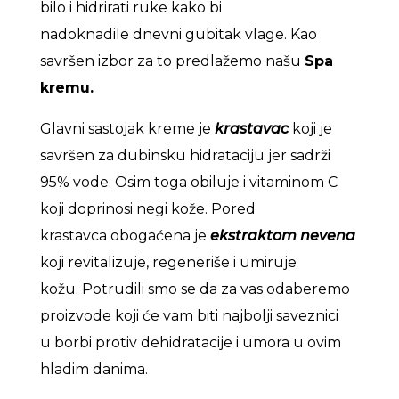
bilo i hidrirati ruke kako bi
nadoknadile dnevni gubitak vlage. Kao
savršen izbor za to predlažemo našu
Spa
kremu.
Glavni sastojak kreme je
krastavac
koji je
savršen za dubinsku hidrataciju jer sadrži
95% vode. Osim toga obiluje i vitaminom C
koji doprinosi negi kože. Pored
krastavca obogaćena je
ekstraktom nevena
koji revitalizuje, regeneriše i umiruje
kožu. Potrudili smo se da za vas odaberemo
proizvode koji će vam biti najbolji saveznici
u borbi protiv dehidratacije i umora u ovim
hladim danima.