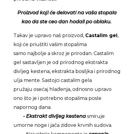
Proizvod koji će delovati na vaša stopala
kao da ste ceo dan hodali po oblaku.
Takav je upravo naš proizvod,
Castalim gel
,
koji će priuštiti vašim stopalima
samo najbolje a skroz je prirodan. Castalim
gel sastavljen je od prirodnog ekstrakta
divljeg kestena, ekstrakta bosiljka i prirodnog
ulja mente. Sastojci castalim gela
pružaju osećaj hlađenja, odnosno upravo
ono što je i potrebno stopalima posle
napornog dana.
- Ekstrakt divljeg kestena
smiruje
umorne noge i jača zidove krvnih sudova.