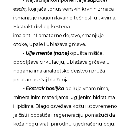
- Najvažnija komponenta je
saponin
escin,
koji jača tonus venskih krvnih zrnaca
i smanjuje nagomilavanje tečnosti u tkivima.
Ekstrakt divljeg kestena
ima antiinflamatorno dejstvo, smanjuje
otoke, upale i ublažava grčeve.
-
Ulje mente (nane)
opušta mišiće,
poboljšava cirkulaciju, ublažava grčeve u
nogama ima analgetsko dejstvo i pruža
prijatan osećaj hlađenja.
- Ekstrak bosiljka
obiluje vitaminima,
mineralinim materijama, ugljenim hidratima
i lipidima. Blago osvežava kožu i istovremeno
je čisti i podstiče i regeneraciju pomažući da
koža nogu vrati prirodnu ujednačenu boju.